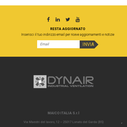
RESTA AGGIORNATO
Inserisci il tuo indirizzo email per riceve aggiornamenti e notizie
MAICO ITALIA S.r.l
Via Maestri del lavoro, 12 – 25017 Lonato del Garda (BS)