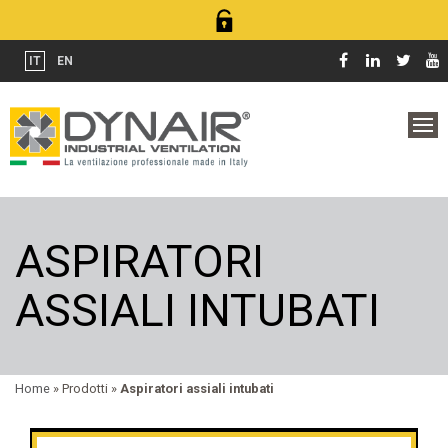
IT
EN
ASPIRATORI
ASSIALI INTUBATI
Home
» Prodotti »
Aspiratori assiali intubati