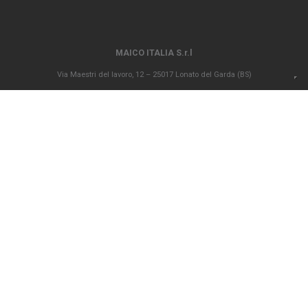
MAICO ITALIA S.r.l
Via Maestri del lavoro, 12 – 25017 Lonato del Garda (BS)
P.IVA 00694290982 – N. REA BS 296902 – Registro delle imprese di Brescia
02835680170 Capitale sociale versato Euro 1.000.000,00
info@maico-italia.it
|
maicoitaliaspa@legalmail.it
+39.030.9913575
CONDIZIONI GENERALI DI VENDITA
CODICE ETICO
PRIVACY POLICY
COOKIE POLICY
Società soggetta all’attività di direzione e coordinamento ex art. 2497 bis