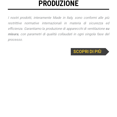
PRODUZIONE
I nostri prodotti, interamente
Made in Italy
, sono conformi alle più
restrittive normative internazionali in materia di sicurezza ed
efficienza. Garantiamo la produzione di apparecchi di ventilazione
su
misura
, con parametri di qualità collaudati in ogni singola fase del
processo.
SCOPRI DI PIÙ