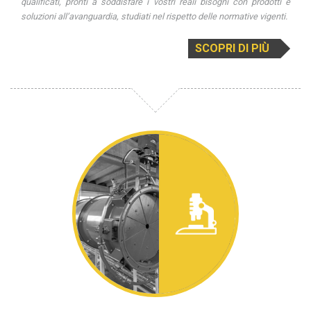
qualificati, pronti a soddisfare i vostri reali bisogni con prodotti e
soluzioni all’avanguardia, studiati nel rispetto delle normative vigenti.
SCOPRI DI PIÙ