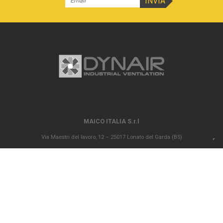
MAICO ITALIA S.r.l
Via Maestri del lavoro, 12 – 25017 Lonato del Garda (BS)
P.IVA 00694290982 – N. REA BS 296902 – Registro delle imprese di Brescia
02835680170 Capitale sociale versato Euro 1.000.000,00
info@maico-italia.it
|
maicoitaliaspa@legalmail.it
+39.030.9913575