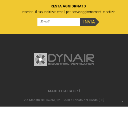
RESTA AGGIORNATO
Inserisci il tuo indirizzo email per riceve aggiornamenti e notizie
MAICO ITALIA S.r.l
Via Maestri del lavoro, 12 – 25017 Lonato del Garda (BS)
P.IVA 00694290982 – N. REA BS 296902 – Registro delle imprese di Brescia
02835680170 Capitale sociale versato Euro 1.000.000,00