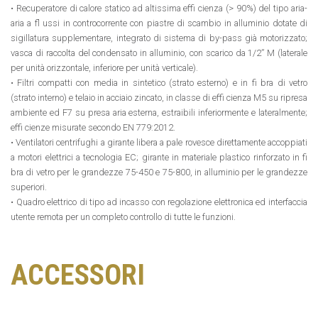
• Recuperatore di calore statico ad altissima effi cienza (> 90%) del tipo aria-
aria a fl ussi in controcorrente con piastre di scambio in alluminio dotate di
sigillatura supplementare, integrato di sistema di by-pass già motorizzato;
vasca di raccolta del condensato in alluminio, con scarico da 1/2” M (laterale
per unità orizzontale, inferiore per unità verticale).
• Filtri compatti con media in sintetico (strato esterno) e in fi bra di vetro
(strato interno) e telaio in acciaio zincato, in classe di effi cienza M5 su ripresa
ambiente ed F7 su presa aria esterna, estraibili inferiormente e lateralmente;
effi cienze misurate secondo EN 779:2012.
• Ventilatori centrifughi a girante libera a pale rovesce direttamente accoppiati
a motori elettrici a tecnologia EC; girante in materiale plastico rinforzato in fi
bra di vetro per le grandezze 75-450 e 75-800, in alluminio per le grandezze
superiori.
• Quadro elettrico di tipo ad incasso con regolazione elettronica ed interfaccia
utente remota per un completo controllo di tutte le funzioni.
ACCESSORI