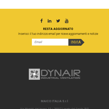
RESTA AGGIORNATO
Inserisci il tuo indirizzo email per riceve aggiornamenti e notizie
MAICO ITALIA S.r.l
Via Maestri del lavoro, 12 – 25017 Lonato del Garda (BS)