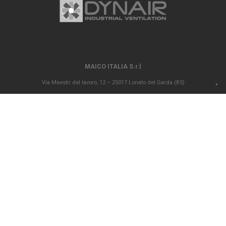
MAICO ITALIA S.r.l
Via Maestri del lavoro, 12 – 25017 Lonato del Garda (BS)
P.IVA 00694290982 – N. REA BS 296902 – Registro delle imprese di Brescia
02835680170 Capitale sociale versato Euro 1.000.000,00
info@maico-italia.it
|
maicoitaliaspa@legalmail.it
+39.030.9913575
CONDIZIONI GENERALI DI VENDITA
CODICE ETICO
PRIVACY POLICY