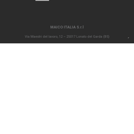
MAICO ITALIA S.r.l
Via Maestri del lavoro, 12 – 25017 Lonato del Garda (BS)
P.IVA 00694290982 – N. REA BS 296902 – Registro delle imprese di Brescia
02835680170 Capitale sociale versato Euro 1.000.000,00
info@maico-italia.it
|
maicoitaliaspa@legalmail.it
+39.030.9913575
CONDIZIONI GENERALI DI VENDITA
CODICE ETICO
PRIVACY POLICY
COOKIE POLICY