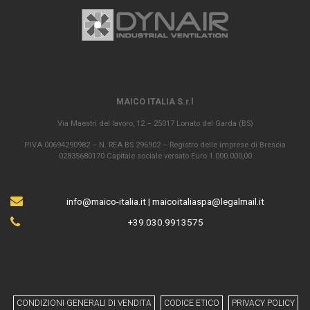
MAICO ITALIA S.r.l
Via Maestri del lavoro, 12 – 25017 Lonato del Garda (BS)
P.IVA 00694290982 – N. REA BS 296902 – Registro delle imprese di Brescia
02835680170 Capitale sociale versato Euro 1.000.000,00
info@maico-italia.it
|
maicoitaliaspa@legalmail.it
+39.030.9913575
CONDIZIONI GENERALI DI VENDITA
CODICE ETICO
PRIVACY POLICY