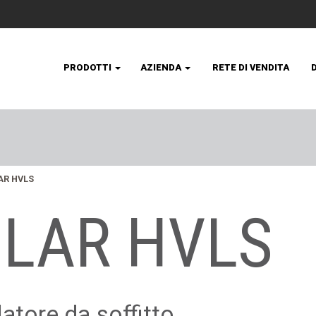
PRODOTTI
AZIENDA
RETE DI VENDITA
AR HVLS
OLAR HVLS
latore da soffitto