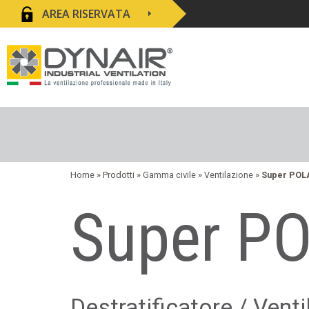
AREA RISERVATA
Home
» Prodotti »
Gamma civile
»
Ventilazione
»
Super POL
Super P
Destratificatore / Venti