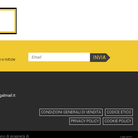
i e notizie
almail.it
CONDIZIONI GENERALI DI VENDITA
CODICE ETICO
PRIVACY POLICY
COOKIE POLICY
no di proprietà di
CREDITS