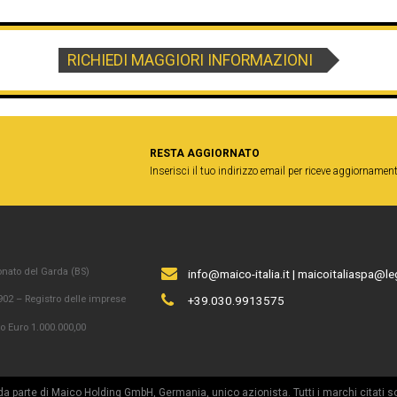
RICHIEDI MAGGIORI INFORMAZIONI
RESTA AGGIORNATO
Inserisci il tuo indirizzo email per riceve aggiornament
onato del Garda (BS)
info@maico-italia.it
|
maicoitaliaspa@leg
02 – Registro delle imprese
+39.030.9913575
o Euro 1.000.000,00
 da parte di Maico Holding GmbH, Germania, unico azionista. Tutti i marchi citati so