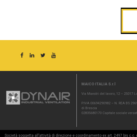
MAICO ITALIA S.r.l
Via Maestri del lavoro, 12 – 25017 L
P.IVA 00694290982 – N. REA BS 2969
di Brescia
02835680170 Capitale sociale versat
Società soggetta all’attività di direzione e coordinamento ex art. 2497 bis c.c.