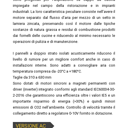
impiegate nel campo della ristorazione e in impianti
industriali. La loro caratteristica peculiare consiste nell’avere il
motore separato dal flusso d’aria per mezzo di un setto in
lamiera zincata, preservando così il motore dalle tipiche
sostanze di natura grassa e residui di combustione prodotti
dai fornelli delle cucine e riducendo al minimo necessario le
operazioni di pulizia e di manutenzione.
I pannelli a doppio strato isolati acusticamente riducono il
livello di rumore per un migliore comfort anche in caso di
installazioni interne. Sono adatti a convogliare aria con
temperatura compresa da -20°C a +180°C.
Taglie da 310 a 630 mm
Sono dotati di motori sincroni a magneti permanenti con
driver (inverter) integrato conformi agli standard IEC60034-30-
2-2016 che garantiscono una efficienza oltre i valori IE5 e un
importante risparmio di energia (>30%) e quindi minori
emissioni di CO2 nell’ambiente. Controllo di velocità tramite il
collegamento diretto a regolatore 0-10V fornito in dotazione.
VERSIONE AC