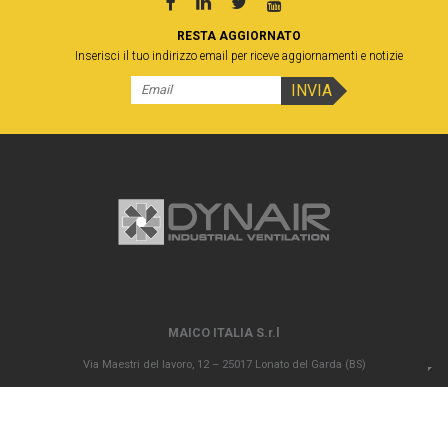
RESTA AGGIORNATO
Inserisci il tuo indirizzo email per riceve aggiornamenti e notizie
MAICO ITALIA S.r.l
Via Maestri del lavoro, 12 – 25017 Lonato del Garda (BS)
P.IVA 00694290982 – N. REA BS 296902 – Registro delle imprese di Brescia
02835680170 Capitale sociale versato Euro 1.000.000,00