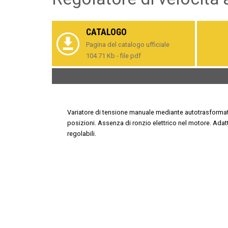
CATALOGO
Pagina del catalogo ufficiale
104.71 Kb - file pdf
Variatore di tensione manuale mediante autotrasformat
posizioni. Assenza di ronzio elettrico nel motore. Adatt
regolabili.