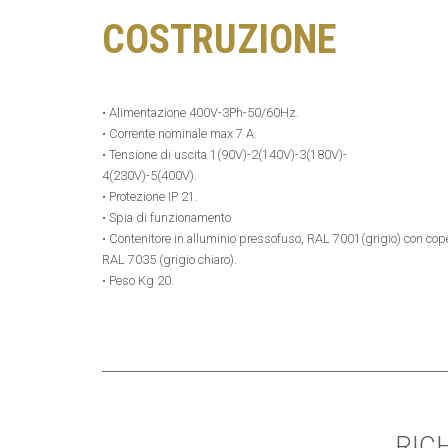
COSTRUZIONE
• Alimentazione 400V-3Ph-50/60Hz.
• Corrente nominale max 7 A.
• Tensione di uscita 1(90V)-2(140V)-3(180V)-
4(230V)-5(400V).
• Protezione IP 21.
• Spia di funzionamento
• Contenitore in alluminio pressofuso, RAL 7001(grigio) con coper
RAL 7035 (grigio chiaro).
• Peso Kg 20.
RIC