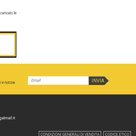
caricato le
i e notizie
almail.it
CONDIZIONI GENERALI DI VENDITA
CODICE ETICO