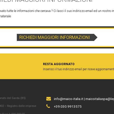
vato tutte le informazioni che cercava ? Ci lasci il suo indirizzo email ed un nostro in
materiale
RICHIEDI MAGGIORI INFORMAZIONI
RESTA AGGIORNATO
Inserisci il tuo indirizzo email per riceve aggiornament
onato del Garda (BS)
info@maico-italia.it
|
maicoitaliaspa@leg
02 – Registro delle imprese
+39.030.9913575