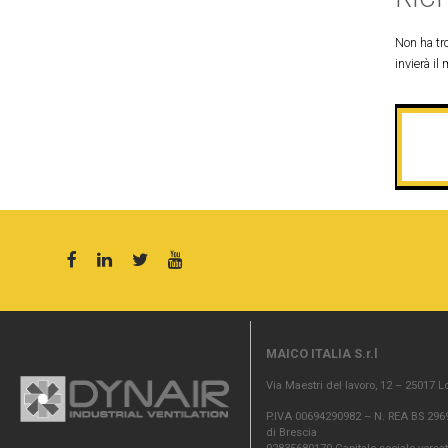
Non ha tro
invierà il 
MAICO ITALIA S.r.l
Via Maestri del lavoro, 12 – 25017 L
P.IVA 00694290982 – N. REA BS 2969
di Brescia