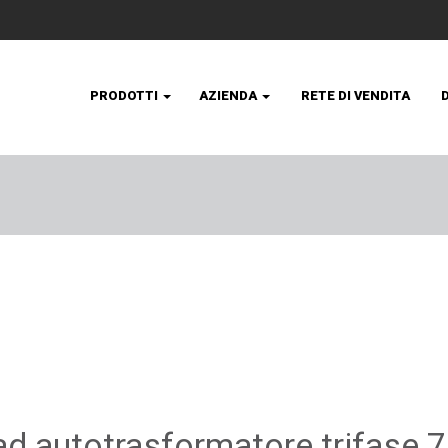
PRODOTTI
AZIENDA
RETE DI VENDITA
ad autotrasformatore trifase 7