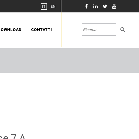
IT
EN
DOWNLOAD
CONTATTI
se 7 A