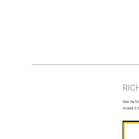
RIC
Non ha tro
invierà il 