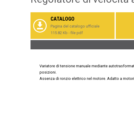
CATALOGO
Pagina del catalogo ufficiale
115.82 Kb - file pdf
Variatore di tensione manuale mediante autotrasformat
posizioni.
Assenza di ronzio elettrico nel motore. Adatto a motor