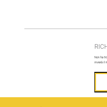
RIC
Non ha tro
invierà il 