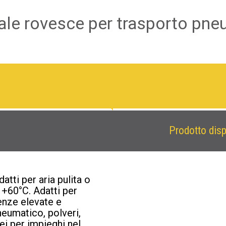
pale rovesce per trasporto pneu
Prodotto disp
atti per aria pulita o
+60°C. Adatti per
enze elevate e
neumatico, polveri,
ei per impieghi nel