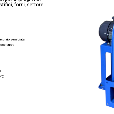
ifici, forni, settore
acciaio verniciata
esce curve
6L
0°C