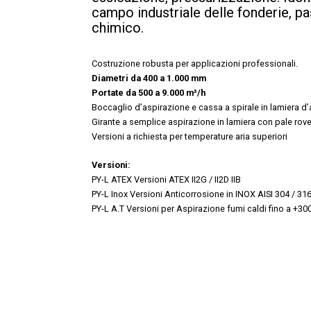
campo industriale delle fonderie, past
chimico.
Costruzione robusta per applicazioni professionali.
Diametri da 400 a 1.000 mm
Portate da 500 a 9.000 m³/h
Boccaglio d’aspirazione e cassa a spirale in lamiera d’
Girante a semplice aspirazione in lamiera con pale rov
Versioni a richiesta per temperature aria superiori
Versioni:
PY-L ATEX
Versioni ATEX II2G / II2D IIB
PY-L Inox
Versioni Anticorrosione in INOX AISI 304 / 31
PY-L A.T Versioni per Aspirazione fumi caldi fino a +30