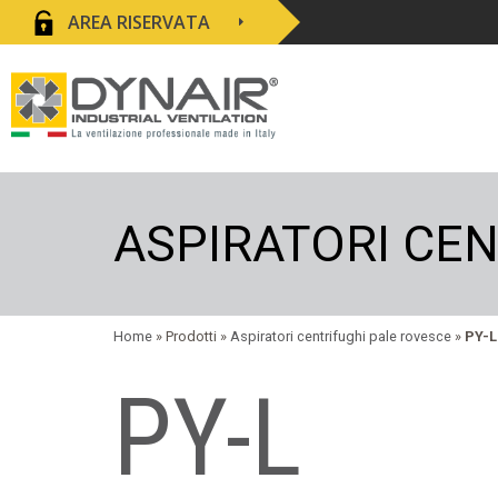
AREA RISERVATA
ASPIRATORI CE
Home
» Prodotti »
Aspiratori centrifughi pale rovesce
»
PY-L
PY-L