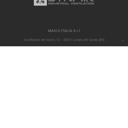
MAICO ITALIA S.r.l
Via Maestri del lavoro, 12 – 25017 Lonato del Garda (BS)
P.IVA 00694290982 – N. REA BS 296902 – Registro delle imprese di Brescia
02835680170 Capitale sociale versato Euro 1.000.000,00
info@maico-italia.it
|
maicoitaliaspa@legalmail.it
+39.030.9913575
CONDIZIONI GENERALI DI VENDITA
CODICE ETICO
PRIVACY POLICY
COOKIE POLICY