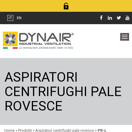
IT
EN
ASPIRATORI
CENTRIFUGHI PALE
ROVESCE
Home
» Prodotti »
Aspiratori centrifughi pale rovesce
»
PR-L