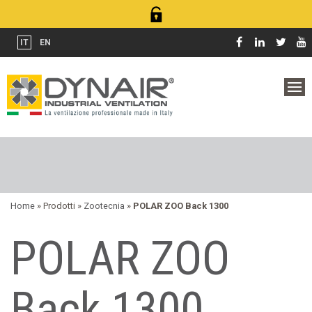
IT
EN
Home
» Prodotti »
Zootecnia
»
POLAR ZOO Back 1300
POLAR ZOO
Back 1300