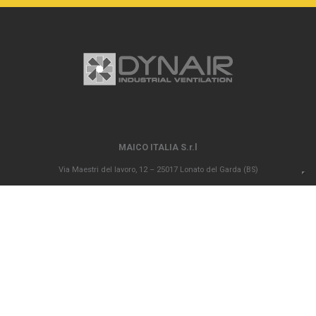
MAICO ITALIA S.r.l
Via Maestri del lavoro, 12 – 25017 Lonato del Garda (BS)
P.IVA 00694290982 – N. REA BS 296902 – Registro delle imprese di Brescia
02835680170 Capitale sociale versato Euro 1.000.000,00
info@maico-italia.it
|
maicoitaliaspa@legalmail.it
+39.030.9913575