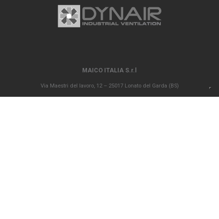
MAICO ITALIA S.r.l
Via Maestri del lavoro, 12 – 25017 Lonato del Garda (BS)
P.IVA 00694290982 – N. REA BS 296902 – Registro delle imprese di Brescia
02835680170 Capitale sociale versato Euro 1.000.000,00
info@maico-italia.it
|
maicoitaliaspa@legalmail.it
+39.030.9913575
CONDIZIONI GENERALI DI VENDITA
CODICE ETICO
PRIVACY POLICY