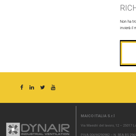
RIC
Non ha tro
invierà il 
MAICO ITALIA S.r.l
Via Maestri del lavoro, 12 – 25017 L
P.IVA 00694290982 – N. REA BS 2969