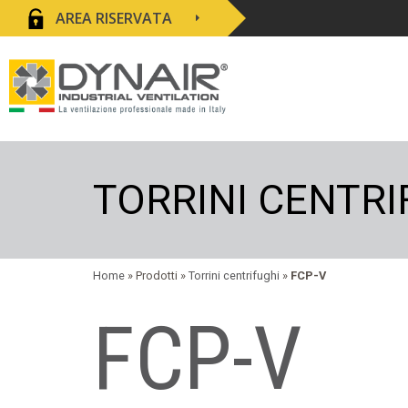
AREA RISERVATA
TORRINI CENTRI
Home
» Prodotti »
Torrini centrifughi
»
FCP-V
FCP-V