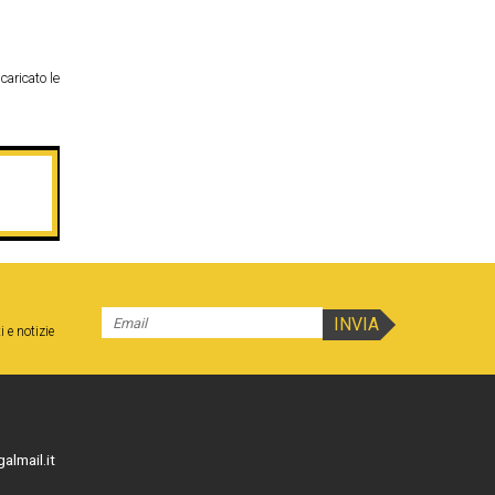
caricato le
i e notizie
almail.it