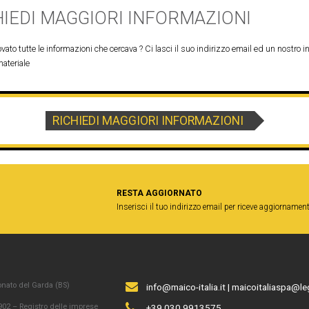
HIEDI MAGGIORI INFORMAZIONI
vato tutte le informazioni che cercava ? Ci lasci il suo indirizzo email ed un nostro in
materiale
RICHIEDI MAGGIORI INFORMAZIONI
RESTA AGGIORNATO
Inserisci il tuo indirizzo email per riceve aggiornament
onato del Garda (BS)
info@maico-italia.it
|
maicoitaliaspa@leg
02 – Registro delle imprese
+39.030.9913575