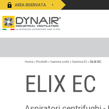
AREA RISERVATA
Home
» Prodotti »
Gamma civile
»
Gamma EC
»
ELIX EC
ELIX EC
Aspiratori centrifughi 