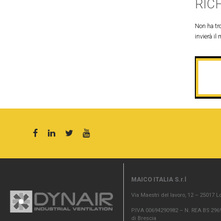
RIC
Non ha tro
invierà il 
MAICO ITALIA S.r.l
Via Maestri del lavoro, 12 – 25017 L
P.IVA 00694290982 – N. REA BS 2969
di Brescia