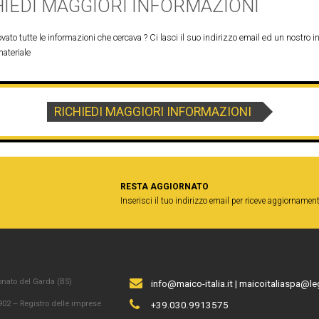
HIEDI MAGGIORI INFORMAZIONI
vato tutte le informazioni che cercava ? Ci lasci il suo indirizzo email ed un nostro in
materiale
RICHIEDI MAGGIORI INFORMAZIONI
RESTA AGGIORNATO
Inserisci il tuo indirizzo email per riceve aggiornament
onato del Garda (BS)
info@maico-italia.it
|
maicoitaliaspa@leg
02 – Registro delle imprese
+39.030.9913575