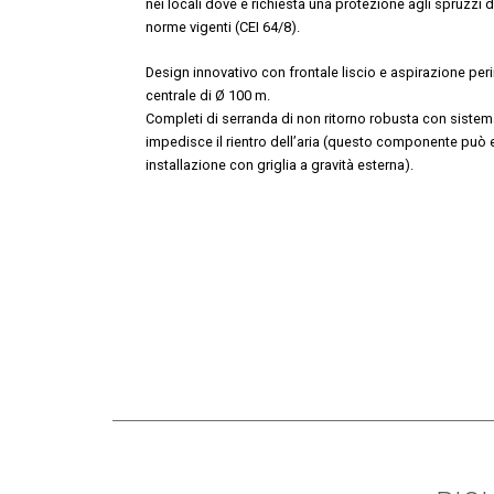
nei locali dove è richiesta una protezione agli spruzzi 
norme vigenti (CEI 64/8).
Design innovativo con frontale liscio e aspirazione per
centrale di Ø 100 m.
Completi di serranda di non ritorno robusta con sistem
impedisce il rientro dell’aria (questo componente può 
installazione con griglia a gravità esterna).