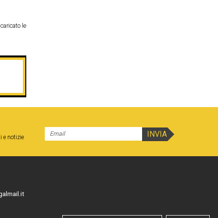
caricato le
i e notizie
almail.it