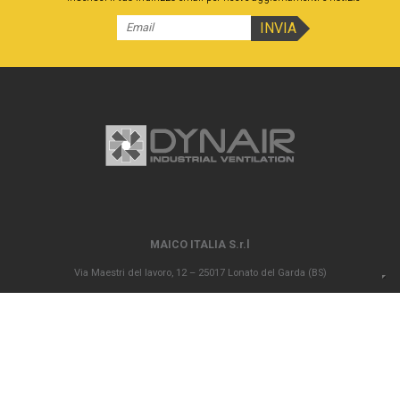
MAICO ITALIA S.r.l
Via Maestri del lavoro, 12 – 25017 Lonato del Garda (BS)
P.IVA 00694290982 – N. REA BS 296902 – Registro delle imprese di Brescia
02835680170 Capitale sociale versato Euro 1.000.000,00
info@maico-italia.it
|
maicoitaliaspa@legalmail.it
+39.030.9913575