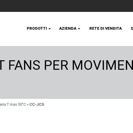
PRODOTTI
AZIENDA
RETE DI VENDITA
T FANS PER MOVIMEN
aria T max 50°C
»
CC-JCS