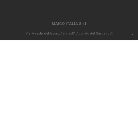
MAICO ITALIA S.r.l
Via Maestri del lavoro, 12 – 25017 Lonato del Garda (BS)
P.IVA 00694290982 – N. REA BS 296902 – Registro delle imprese di Brescia
02835680170 Capitale sociale versato Euro 1.000.000,00
info@maico-italia.it
|
maicoitaliaspa@legalmail.it
+39.030.9913575
CONDIZIONI GENERALI DI VENDITA
CODICE ETICO
PRIVACY POLICY
COOKIE POLICY
Società soggetta all’attività di direzione e coordinamento ex art. 2497 bis