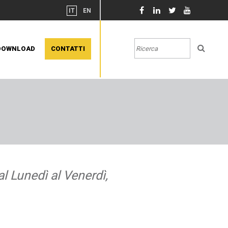
IT
EN
DOWNLOAD
CONTATTI
l Lunedì al Venerdì,