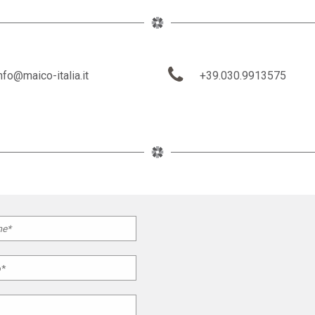
nfo@maico-italia.it
+39.030.9913575