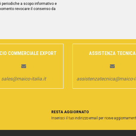
 periodiche a scopo informativo e
 momento revocare il consenso da
ICIO COMMERCIALE EXPORT
ASSISTENZA TECNICA
sales@maico-italia.it
assistenzatecnica@maico-ita
RESTA AGGIORNATO
Inserisci il tuo indirizzo email per riceve aggiornament