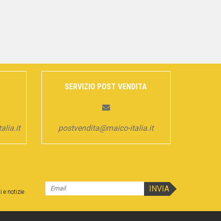
SERVIZIO POST VENDITA
lia.it
postvendita@maico-italia.it
i e notizie