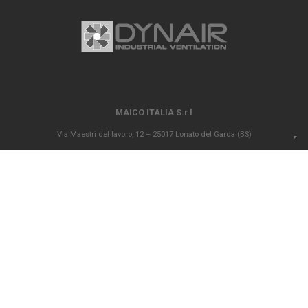
MAICO ITALIA S.r.l
Via Maestri del lavoro, 12 – 25017 Lonato del Garda (BS)
P.IVA 00694290982 – N. REA BS 296902 – Registro delle imprese di Brescia
02835680170 Capitale sociale versato Euro 1.000.000,00
info@maico-italia.it
|
maicoitaliaspa@legalmail.it
+39.030.9913575