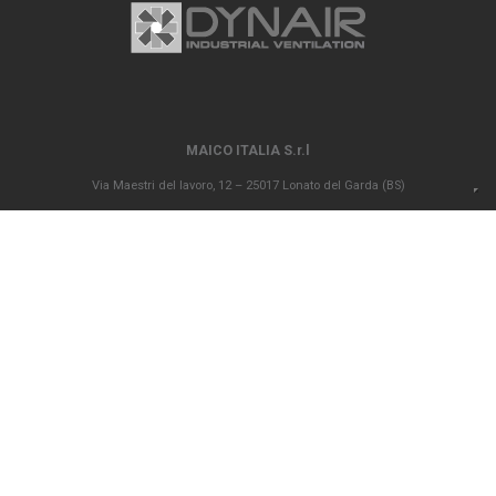
MAICO ITALIA S.r.l
Via Maestri del lavoro, 12 – 25017 Lonato del Garda (BS)
P.IVA 00694290982 – N. REA BS 296902 – Registro delle imprese di Brescia
02835680170 Capitale sociale versato Euro 1.000.000,00
info@maico-italia.it
|
maicoitaliaspa@legalmail.it
+39.030.9913575
CONDIZIONI GENERALI DI VENDITA
CODICE ETICO
PRIVACY POLICY