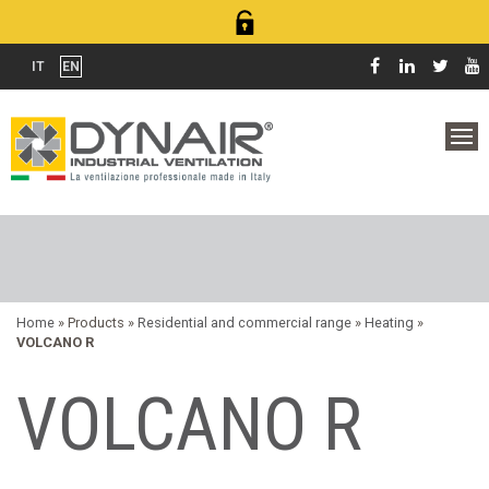
IT
EN
Home
» Products »
Residential and commercial range
»
Heating
»
VOLCANO R
VOLCANO R