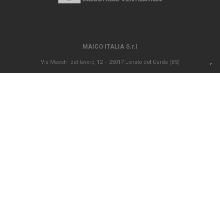
MAICO ITALIA S.r.l
Via Maestri del lavoro, 12 – 25017 Lonato del Garda (BS)
P.IVA 00694290982 – N. REA BS 296902 – Registro delle imprese di Brescia
02835680170 Capitale sociale versato Euro 1.000.000,00
info@maico-italia.it
|
maicoitaliaspa@legalmail.it
+39.030.9913575
GENERAL SALES CONDITIONS
ETHICAL CODE
POLICY PRIVACY
COOKIE POLICY