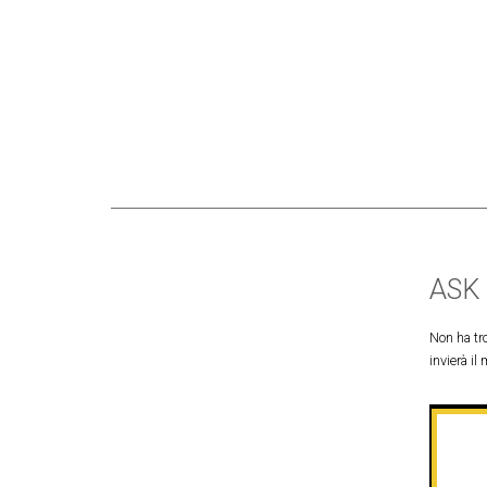
ASK
Non ha tro
invierà il 