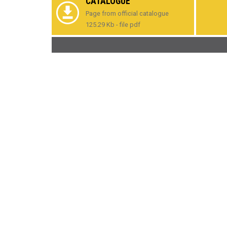
CATALOGUE
Page from official catalogue
125.29 Kb - file pdf