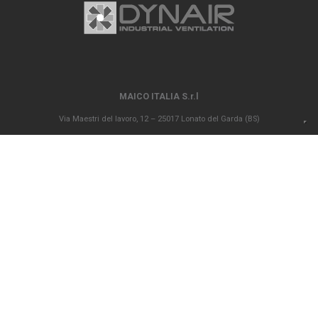
MAICO ITALIA S.r.l
Via Maestri del lavoro, 12 – 25017 Lonato del Garda (BS)
P.IVA 00694290982 – N. REA BS 296902 – Registro delle imprese di Brescia
02835680170 Capitale sociale versato Euro 1.000.000,00
info@maico-italia.it
|
maicoitaliaspa@legalmail.it
+39.030.9913575
GENERAL SALES CONDITIONS
ETHICAL CODE
POLICY PRIVACY