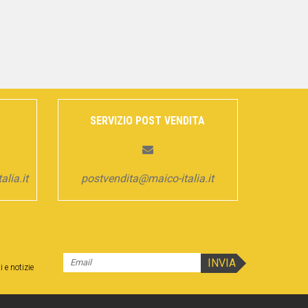
SERVIZIO POST VENDITA
lia.it
postvendita@maico-italia.it
i e notizie