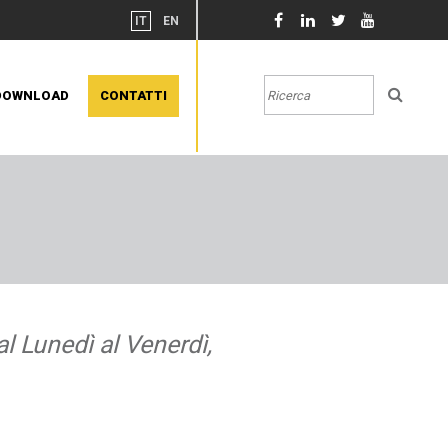
IT
EN
DOWNLOAD
CONTATTI
l Lunedì al Venerdì,