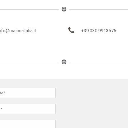
nfo@maico-italia.it
+39.030.9913575