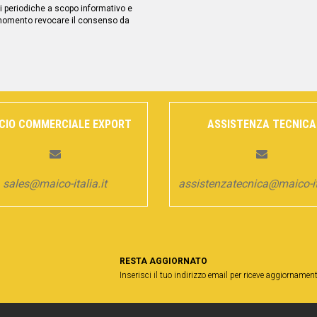
 periodiche a scopo informativo e
 momento revocare il consenso da
ICIO COMMERCIALE EXPORT
ASSISTENZA TECNICA
sales@maico-italia.it
assistenzatecnica@maico-ita
RESTA AGGIORNATO
Inserisci il tuo indirizzo email per riceve aggiornament